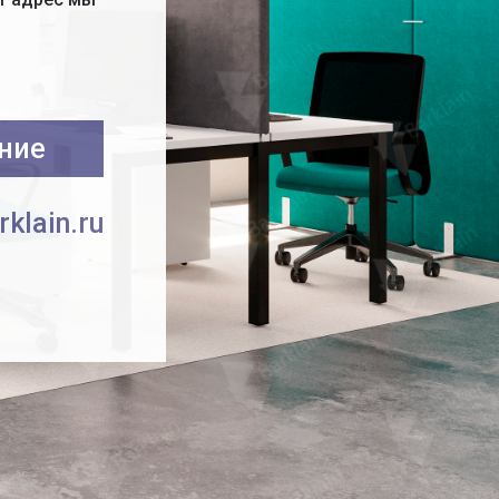
ние
klain.ru