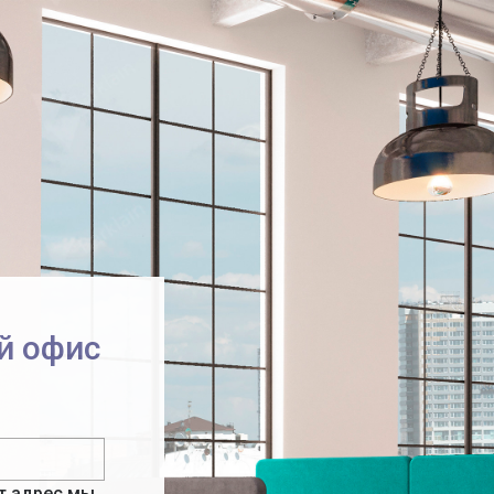
й офис
от адрес мы